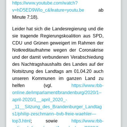
https://www.youtube.com/watch?
v=hD5ED9Wlo_c&feature=youtu.be
ab
Minute 7:18).
Leider hat sich die Landesregierung und die
sie tragende Regierungskoalition aus SPD,
CDU und Grünen geweigert im Rahmen der
Notkreditaufnahme wegen der Coronakrise
und der damit verbundenen Verabschiedung
des Nachtragshaushalts des Landes auf der
Notsitzung des Landtags am 01.04.20 auch
unseren Kommunen im ganzen Land zu
helfen (vgl.
https://www.rbb-
online.de/imparlament/brandenburg/2020/1–
april-2020/1__april_2020_-
_11__Sitzung_des_Brandenburger_Landtag
s1/philip-zeschmann–bvb-freie-waehler—
top3.html
; sowie
https://www.rbb-