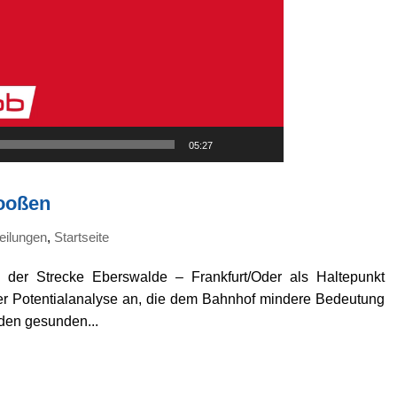
05:27
ooßen
eilungen
,
Startseite
er Strecke Eberswalde – Frankfurt/Oder als Haltepunkt
iner Potentialanalyse an, die dem Bahnhof mindere Bedeutung
 den gesunden...