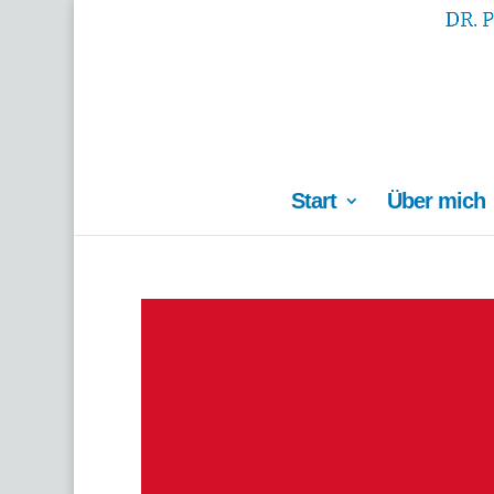
Start
Über mich
Video-
Player